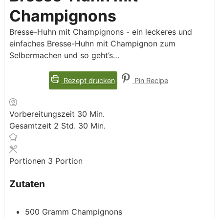
Champignons
Bresse-Huhn mit Champignons - ein leckeres und
einfaches Bresse-Huhn mit Champignon zum
Selbermachen und so geht’s…
Rezept drucken
Pin Recipe
Minuten
Vorbereitungszeit
30
Min.
Stunden
Minuten
Gesamtzeit
2
Std.
30
Min.
Portionen
3
Portion
Zutaten
500
Gramm
Champignons