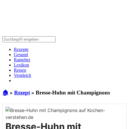
Rezepte
Gesund
Ratgeber
Lexikon
Reisen
Vergleich
🏠
»
Rezept
»
Bresse-Huhn mit Champignons
Bresse-Huhn mit