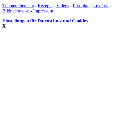
Themenübersicht
-
Rezepte
-
Videos
-
Produkte
-
Lexikon
-
Bildnachweise
-
Impressum
Einstellungen für Datenschutz und Cookies
X