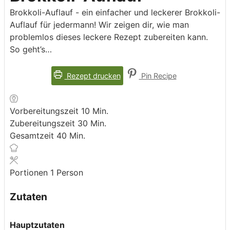
Brokkoli-Auflauf - ein einfacher und leckerer Brokkoli-
Auflauf für jedermann! Wir zeigen dir, wie man
problemlos dieses leckere Rezept zubereiten kann.
So geht’s…
Rezept drucken
Pin Recipe
Minuten
Vorbereitungszeit
10
Min.
Minuten
Zubereitungszeit
30
Min.
Minuten
Gesamtzeit
40
Min.
Portionen
1
Person
Zutaten
Hauptzutaten