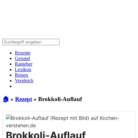
Rezepte
Gesund
Ratgeber
Lexikon
Reisen
Vergleich
🏠
»
Rezept
»
Brokkoli-Auflauf
Brokkoli-Auflauf