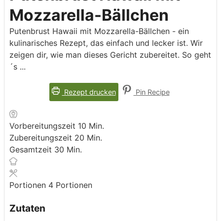
Mozzarella-Bällchen
Putenbrust Hawaii mit Mozzarella-Bällchen - ein
kulinarisches Rezept, das einfach und lecker ist. Wir
zeigen dir, wie man dieses Gericht zubereitet. So geht
´s ...
Rezept drucken
Pin Recipe
Minuten
Vorbereitungszeit
10
Min.
Minuten
Zubereitungszeit
20
Min.
Minuten
Gesamtzeit
30
Min.
Portionen
4
Portionen
Zutaten