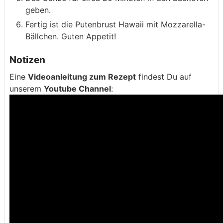
geben.
Fertig ist die Putenbrust Hawaii mit Mozzarella-
Bällchen. Guten Appetit!
Notizen
Eine
Videoanleitung zum Rezept
findest Du auf
unserem
Youtube Channel
: