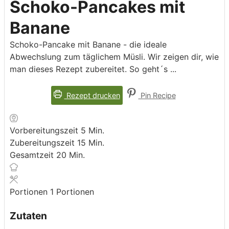
Schoko-Pancakes mit
Banane
Schoko-Pancake mit Banane - die ideale
Abwechslung zum täglichem Müsli. Wir zeigen dir, wie
man dieses Rezept zubereitet. So geht´s ...
Rezept drucken
Pin Recipe
Minuten
Vorbereitungszeit
5
Min.
Minuten
Zubereitungszeit
15
Min.
Minuten
Gesamtzeit
20
Min.
Portionen
1
Portionen
Zutaten