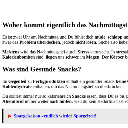
Woher kommt eigentlich das Nachmittagst
Es ist zwei Uhr am Nachmittag und Du fühlst dich
müde
,
schlapp
und
zwar das
Problem überdecken
, jedoch
nicht lösen
. Suche also liebe
Meistens
wird das Nachmittagstief durch
Stress
verursacht. In
stress
Kalorienbomben
sind,
liegen
uns
schwer
im
Magen
. Der
Körper b
Was sind Gesunde Snacks?
Im
Gegenteil
zu
Fertigprodukten
enthält ein gesunder Snack
keine 
Kohlenhydrate
enthalten, um das Nachmittagstief zu überbrücken.
Du solltest immer nur so kalorienreich
Snacks
essen, dass Du es bis
Abendbrot
immer weiter nach
hinten
, weil du kein Bedürfnis hast e
▶
Spargelsaison - endlich wieder Spargelzeit!