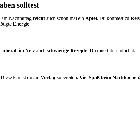
ben solltest
n am Nachmittag
reicht
auch schon mal ein
Apfel
. Du könntest zu
Reis
nötigte
Energie
.
es
überall im Netz
auch
schwierige Rezepte
. Du musst dir einfach da
 Diese kannst du am
Vortag
zubereiten.
Viel Spaß beim Nachkochen