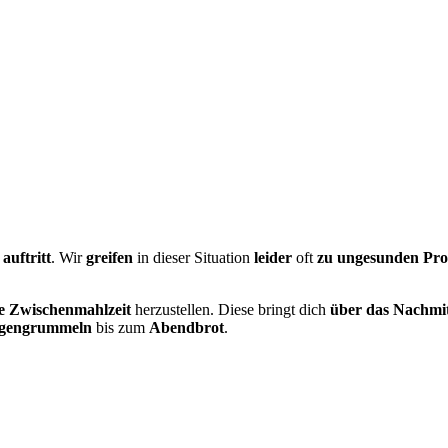
 auftritt
. Wir
greifen
in dieser Situation
leider
oft
zu
ungesunden Pr
e
Zwischenmahlzeit
herzustellen. Diese bringt dich
über das Nachmit
gengrummeln
bis zum
Abendbrot
.