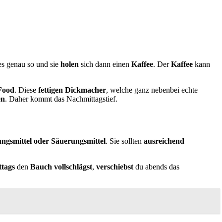
es genau so und sie
holen
sich dann einen
Kaffee
. Der
Kaffee
kann
Food
. Diese
fettigen Dickmacher
, welche ganz nebenbei echte
en
. Daher kommt das Nachmittagstief.
ungsmittel oder Säuerungsmittel
. Sie sollten
ausreichend
ttags
den
Bauch vollschlägst
,
verschiebst
du abends das