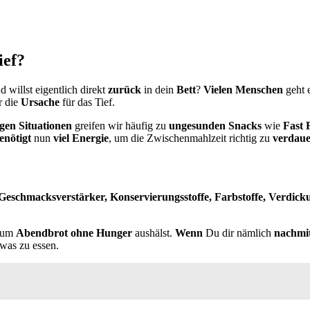
ief?
 willst eigentlich direkt
zurück
in dein
Bett
?
Vielen Menschen
geht 
r die
Ursache
für das Tief.
igen Situationen
greifen wir häufig zu
ungesunden Snacks
wie
Fast 
enötigt
nun
viel Energie
, um die Zwischenmahlzeit richtig zu
verdau
Geschmacksverstärker, Konservierungsstoffe, Farbstoffe, Verdick
 zum
Abendbrot ohne Hunger
aushälst.
Wenn
Du dir nämlich
nachmi
twas zu essen.