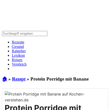
Rezepte
Gesund
Ratgeber
Lexikon
Reisen
Vergleich
🏠
»
Rezept
»
Protein Porridge mit Banane
Protein Porridge mit