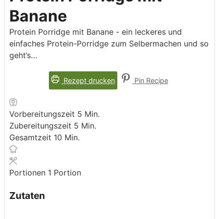
Banane
Protein Porridge mit Banane - ein leckeres und
einfaches Protein-Porridge zum Selbermachen und so
geht’s…
Rezept drucken
Pin Recipe
Minuten
Vorbereitungszeit
5
Min.
Minuten
Zubereitungszeit
5
Min.
Minuten
Gesamtzeit
10
Min.
Portionen
1
Portion
Zutaten