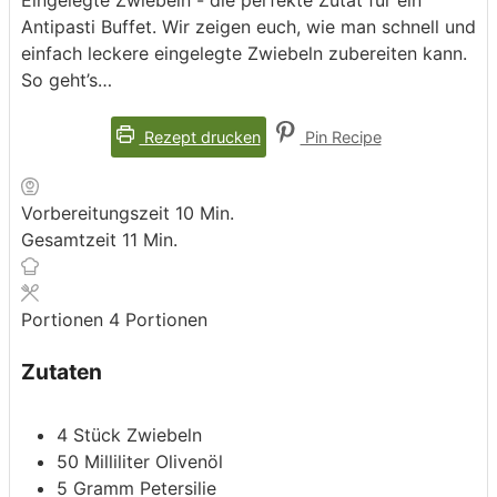
Antipasti Buffet. Wir zeigen euch, wie man schnell und
einfach leckere eingelegte Zwiebeln zubereiten kann.
So geht’s…
Rezept drucken
Pin Recipe
Minuten
Vorbereitungszeit
10
Min.
Minuten
Gesamtzeit
11
Min.
Portionen
4
Portionen
Zutaten
4
Stück
Zwiebeln
50
Milliliter
Olivenöl
5
Gramm
Petersilie