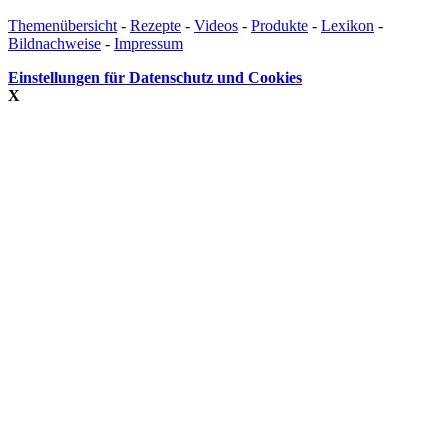
Themenübersicht
-
Rezepte
-
Videos
-
Produkte
-
Lexikon
-
Bildnachweise
-
Impressum
Einstellungen für Datenschutz und Cookies
X