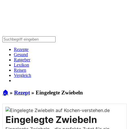
Rezepte
Gesund
Ratgeber
Lexikon
Reisen
Vergleich
🏠
»
Rezept
»
Eingelegte Zwiebeln
Eingelegte Zwiebeln
Eingelegte Zwiebeln - die perfekte Zutat für ein