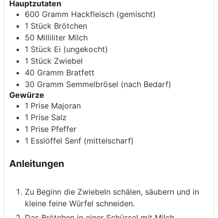
Hauptzutaten
600
Gramm
Hackfleisch
(gemischt)
1
Stück
Brötchen
50
Milliliter
Milch
1
Stück
Ei
(ungekocht)
1
Stück
Zwiebel
40
Gramm
Bratfett
30
Gramm
Semmelbrösel
(nach Bedarf)
Gewürze
1
Prise
Majoran
1
Prise
Salz
1
Prise
Pfeffer
1
Esslöffel
Senf
(mittelscharf)
Anleitungen
Zu Beginn die Zwiebeln schälen, säubern und in
kleine feine Würfel schneiden.
Das Brötchen in einer Schüssel mit Milch