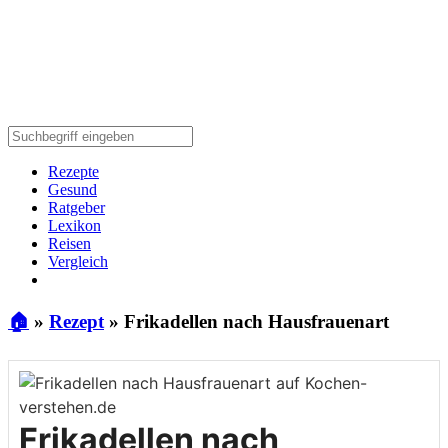
Rezepte
Gesund
Ratgeber
Lexikon
Reisen
Vergleich
🏠
»
Rezept
»
Frikadellen nach Hausfrauenart
Frikadellen nach