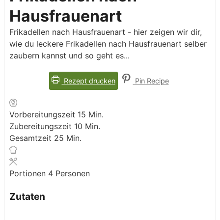
Hausfrauenart
Frikadellen nach Hausfrauenart - hier zeigen wir dir,
wie du leckere Frikadellen nach Hausfrauenart selber
zaubern kannst und so geht es...
Rezept drucken
Pin Recipe
Minuten
Vorbereitungszeit
15
Min.
Minuten
Zubereitungszeit
10
Min.
Minuten
Gesamtzeit
25
Min.
Portionen
4
Personen
Zutaten