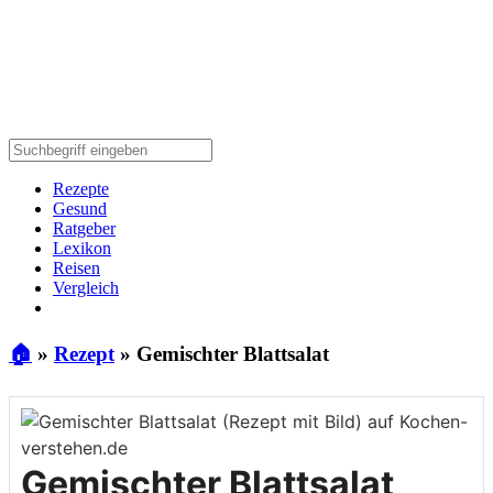
Rezepte
Gesund
Ratgeber
Lexikon
Reisen
Vergleich
🏠
»
Rezept
»
Gemischter Blattsalat
Gemischter Blattsalat