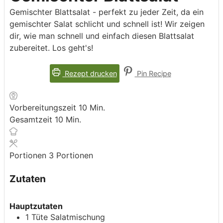
Gemischter Blattsalat - perfekt zu jeder Zeit, da ein
gemischter Salat schlicht und schnell ist! Wir zeigen
dir, wie man schnell und einfach diesen Blattsalat
zubereitet. Los geht's!
Rezept drucken
Pin Recipe
Minuten
Vorbereitungszeit
10
Min.
Minuten
Gesamtzeit
10
Min.
Portionen
3
Portionen
Zutaten
Hauptzutaten
1
Tüte
Salatmischung