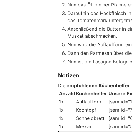
Nun das Öl in einer Pfanne e
Daraufhin das Hackfleisch i
das Tomatenmark untergemen
Anschließend die Butter in e
Muskat abschmecken.
Nun wird die Auflaufform ei
Dann den Parmesan über die 
Nun ist die Lasagne Bolognes
Notizen
Die
empfohlenen Küchenhelfer
Anzahl
Küchenhelfer
Unsere E
1x
Auflaufform
[sam id="1
1x
Kochtopf
[sam id="7
1x
Schneidbrett
[sam id="6
1x
Messer
[sam id="5