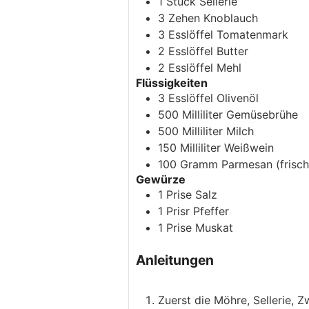
1
Stück
Sellerie
3
Zehen
Knoblauch
3
Esslöffel
Tomatenmark
2
Esslöffel
Butter
2
Esslöffel
Mehl
Flüssigkeiten
3
Esslöffel
Olivenöl
500
Milliliter
Gemüsebrühe
500
Milliliter
Milch
150
Milliliter
Weißwein
100
Gramm
Parmesan
(frisc
Gewürze
1
Prise
Salz
1
Prisr
Pfeffer
1
Prise
Muskat
Anleitungen
Zuerst die Möhre, Sellerie,