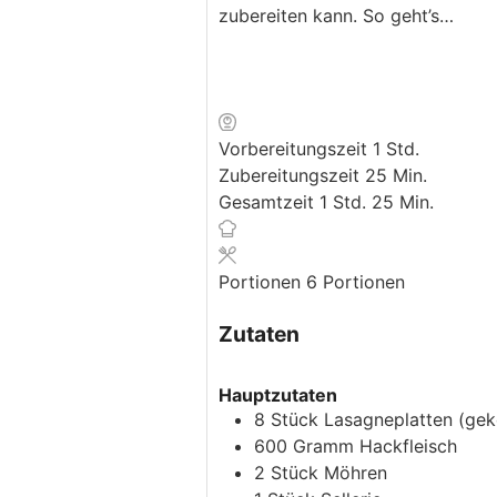
zubereiten kann. So geht’s…
Stunde
Vorbereitungszeit
1
Std.
Minuten
Zubereitungszeit
25
Min.
Stunde
Minuten
Gesamtzeit
1
Std.
25
Min.
Portionen
6
Portionen
Zutaten
Hauptzutaten
8
Stück
Lasagneplatten
(gek
600
Gramm
Hackfleisch
2
Stück
Möhren