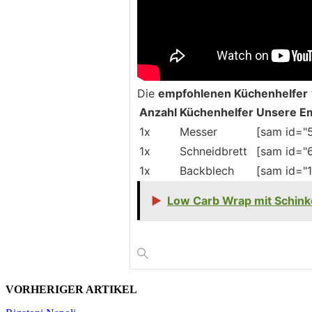
Die
empfohlenen Küchenhelfer
Anzahl
Küchenhelfer
Unsere E
1x
Messer
[sam id="5
1x
Schneidbrett
[sam id="6
1x
Backblech
[sam id="1
▶
Low Carb Wrap mit Schin
VORHERIGER ARTIKEL