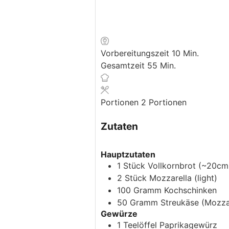
Minuten
Vorbereitungszeit
10
Min.
Minuten
Gesamtzeit
55
Min.
Portionen
2
Portionen
Zutaten
Hauptzutaten
1
Stück
Vollkornbrot
(~20cm
2
Stück
Mozzarella
(light)
100
Gramm
Kochschinken
50
Gramm
Streukäse
(Mozzar
Gewürze
1
Teelöffel
Paprikagewürz