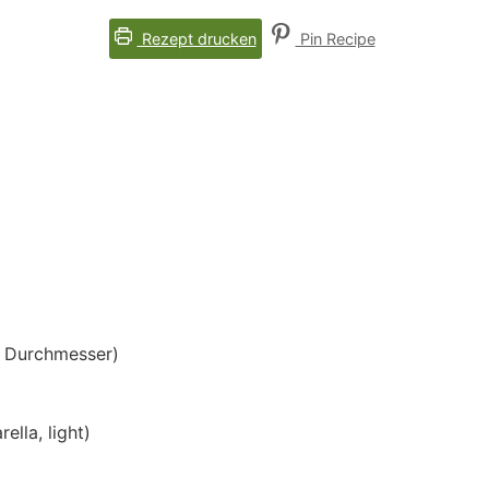
Rezept drucken
Pin Recipe
 Durchmesser)
ella, light)