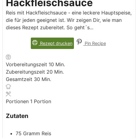
Hackfleischsauce
Reis mit Hackfleischsauce - eine leckere Hauptspeise,
die für jeden geeignet ist. Wir zeigen Dir, wie man
dieses Rezept zubereitet. So geht´s...
Rezept drucken
Pin Recipe
Minuten
Vorbereitungszeit
10
Min.
Minuten
Zubereitungszeit
20
Min.
Minuten
Gesamtzeit
30
Min.
Portionen
1
Portion
Zutaten
75
Gramm
Reis