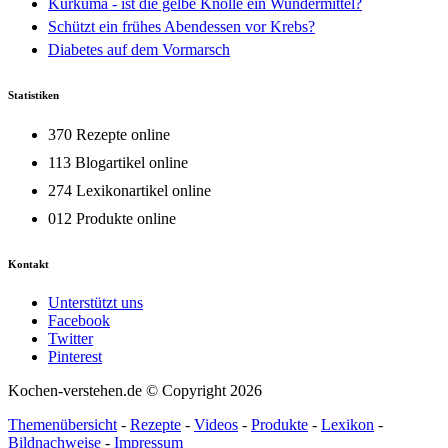
Kurkuma - ist die gelbe Knolle ein Wundermittel?
Schützt ein frühes Abendessen vor Krebs?
Diabetes auf dem Vormarsch
Statistiken
370 Rezepte online
113 Blogartikel online
274 Lexikonartikel online
012 Produkte online
Kontakt
Unterstützt uns
Facebook
Twitter
Pinterest
Kochen-verstehen.de © Copyright 2026
Themenübersicht
-
Rezepte
-
Videos
-
Produkte
-
Lexikon
-
Bildnachweise
-
Impressum