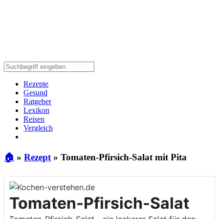
Rezepte
Gesund
Ratgeber
Lexikon
Reisen
Vergleich
🏠
»
Rezept
»
Tomaten-Pfirsich-Salat mit Pita
Tomaten-Pfirsich-Salat
Tomaten-Pfirsich-Salat - ein leckerer Salat für den