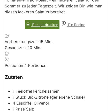
Sommer zu jeder Tageszeit. Wir zeigen Dir, wie man
diesen leckeren Salat zubereitet.
Rezept drucken
Pin Recipe
Minuten
Vorbereitungszeit
15
Min.
Minuten
Gesamtzeit
20
Min.
Portionen
4
Portionen
Zutaten
1
Teelöffel
Fenchelsamen
1
Stück
Bio-Zitrone
(geriebene Schale)
4
Esslöffel
Olivenöl
1
Prise
Salz