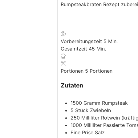
Rumpsteakbraten Rezept zuberei
Minuten
Vorbereitungszeit
5
Min.
Minuten
Gesamtzeit
45
Min.
Portionen
5
Portionen
Zutaten
1500
Gramm
Rumpsteak
5
Stück
Zwiebeln
250
Milliliter
Rotwein
(kräfti
1000
Milliliter
Passierte Tom
Eine
Prise
Salz