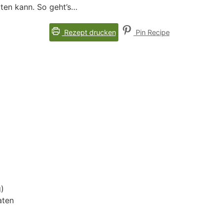
ten kann. So geht’s…
Rezept drucken
Pin Recipe
g)
aten