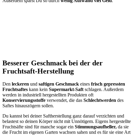
Außerdem sparst Du so durch
wenig Aufwand viel Geld
.
Besserer Geschmack bei der der
Fruchtsaft-Herstellung
Den
leckeren
und
saftigen Geschmack
eines
frisch gepressten
Fruchtsaftes
kann kein
Supermarkt-Saft
schlagen. Außerdem
werden in industriell hergestellten Produkten oft
Konservierungsstoffe
verwendet, die das
Schlechtwerden
des
Saftes hinauszögern sollen.
Du kannst bei deiner Saftherstellung ganz darauf verzichten und
belastest so deinen Körper nicht mit Unnötigem. Eigens hergestellte
Fruchtsäfte sind für manche sogar ein
Stimmungsaufheller,
da sie
die Frucht im eigenen Garten wachsen sahen und es für sie eine Art