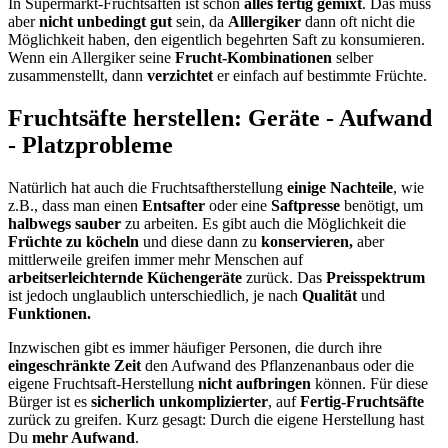
In Supermarkt-Fruchtsäften ist schon
alles fertig gemixt
. Das muss
aber
nicht unbedingt gut
sein, da
Alllergiker
dann oft nicht die
Möglichkeit haben, den eigentlich begehrten Saft zu konsumieren.
Wenn ein Allergiker seine
Frucht-Kombinationen
selber
zusammenstellt, dann
verzichtet
er einfach auf bestimmte Früchte.
Fruchtsäfte herstellen: Geräte - Aufwand
- Platzprobleme
Natürlich hat auch die Fruchtsaftherstellung
einige Nachteile
, wie
z.B., dass man einen
Entsafter
oder eine
Saftpresse
benötigt, um
halbwegs sauber
zu arbeiten. Es gibt auch die Möglichkeit die
Früchte zu köcheln
und diese dann zu
konservieren,
aber
mittlerweile greifen immer mehr Menschen auf
arbeitserleichternde Küchengeräte
zurück. Das
Preisspektrum
ist jedoch unglaublich unterschiedlich, je nach
Qualität
und
Funktionen.
Inzwischen gibt es immer häufiger Personen, die durch ihre
eingeschränkte Zeit
den Aufwand des Pflanzenanbaus oder die
eigene Fruchtsaft-Herstellung
nicht aufbringen
können. Für diese
Bürger ist es
sicherlich unkomplizierter
, auf
Fertig-Fruchtsäfte
zurück zu greifen. Kurz gesagt: Durch die eigene Herstellung hast
Du
mehr Aufwand
.