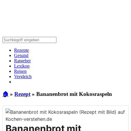
Rezepte
Gesund
Ratgeber
Lexikon
Reisen
Vergleich
🏠
»
Rezept
»
Bananenbrot mit Kokosraspeln
Bananenbrot mit