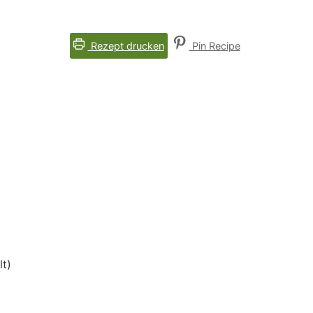
Rezept drucken
Pin Recipe
lt)