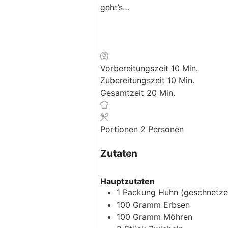
geht’s…
Minuten
Vorbereitungszeit
10
Min.
Minuten
Zubereitungszeit
10
Min.
Minuten
Gesamtzeit
20
Min.
Portionen
2
Personen
Zutaten
Hauptzutaten
1
Packung
Huhn
(geschnetze
100
Gramm
Erbsen
100
Gramm
Möhren