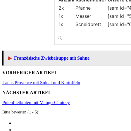
2x
Pfanne
[sam id="4
1x
Messer
[sam id="5
1x
Scneidbrett
[sam id="6
▶
Französische Zwiebelsuppe mit Sahne
VORHERIGER ARTIKEL
Lachs Provence mit Spinat und Kartoffeln
NÄCHSTER ARTIKEL
Putenfiletbraten mit Mango-Chutney
Bitte bewerten (1 - 5):