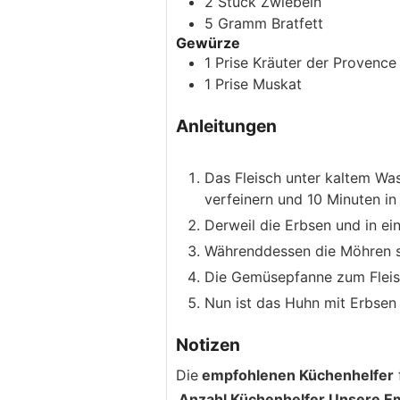
2
Stück
Zwiebeln
5
Gramm
Bratfett
Gewürze
1
Prise
Kräuter der Provence
1
Prise
Muskat
Anleitungen
Das Fleisch unter kaltem W
verfeinern und 10 Minuten in 
Derweil die Erbsen und in ei
Währenddessen die Möhren s
Die Gemüsepfanne zum Fleis
Nun ist das Huhn mit Erbsen 
Notizen
Die
empfohlenen Küchenhelfer
Anzahl
Küchenhelfer
Unsere E