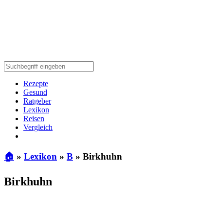
Rezepte
Gesund
Ratgeber
Lexikon
Reisen
Vergleich
🏠
»
Lexikon
»
B
»
Birkhuhn
Birkhuhn