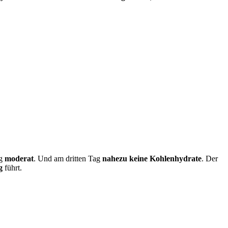
ag
moderat
. Und am dritten Tag
nahezu keine Kohlenhydrate
. Der
g
führt.