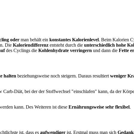
cling
oder
man behält ein
konstantes Kalorienlevel
. Beim Kalorien C
n. Die
Kaloriendifferenz
entsteht durch die
unterschiedlich hohe K
auf
des Cyclings die
Kohlenhydrate verringern
und dann die
Fette e
e halten
beziehungsweise noch steigern. Daraus resultiert
weniger Kra
Carb-Diät, bei der der Stoffwechsel "einschlafen" kann, da der Körpe
 werden kann. Des Weiteren ist diese
Ernährungsweise sehr flexibel
.
chtlichste ist, dass es
aufwendiger
ist. Erstmal muss man sich
Gedanke