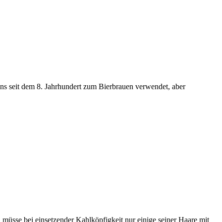
ns seit dem 8. Jahrhundert zum Bierbrauen verwendet, aber
n müsse bei einsetzender Kahlköpfigkeit nur einige seiner Haare mit