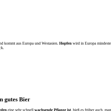
d kommt aus Europa und Westasien.
Hopfen
wird in Europa mindeste
ck.
n gutes Bier
pfen
eine sehr schnell
wachsende Pflanze ist
, hieß es früher auch, ma