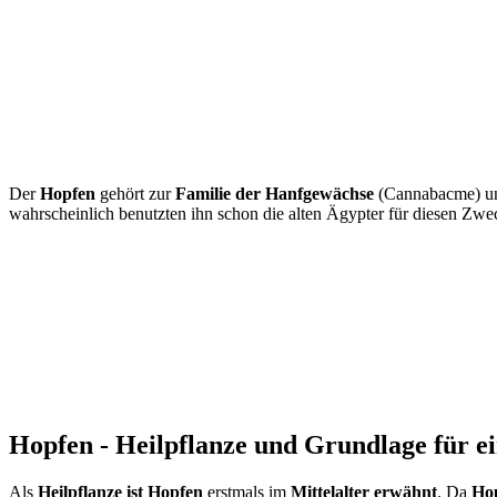
Der
Hopfen
gehört zur
Familie der Hanfgewächse
(Cannabacme) un
wahrscheinlich benutzten ihn schon die alten Ägypter für diesen Zwe
Hopfen - Heilpflanze und Grundlage für ei
Als
Heilpflanze ist Hopfen
erstmals im
Mittelalter erwähnt
. Da
Ho