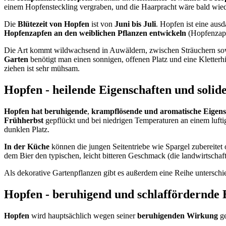
einem Hopfensteckling vergraben, und die Haarpracht wäre bald wiede
Die
Blütezeit von Hopfen
ist von
Juni bis Juli
. Hopfen ist eine aus
Hopfenzapfen an den weiblichen Pflanzen entwickeln
(Hopfenzapf
Die Art kommt wildwachsend in Auwäldern, zwischen Sträuchern so
Garten
benötigt man einen sonnigen, offenen Platz und eine Kletterh
ziehen ist sehr mühsam.
Hopfen - heilende Eigenschaften und soli
Hopfen hat beruhigende
,
krampflösende und aromatische Eigens
Frühherbst
gepflückt und bei niedrigen Temperaturen an einem lufti
dunklen Platz.
In der Küche
können die jungen Seitentriebe wie Spargel zubereite
dem Bier den typischen, leicht bitteren Geschmack (die landwirtscha
Als dekorative Gartenpflanzen gibt es außerdem eine Reihe unterschi
Hopfen - beruhigend und schlaffördernde 
Hopfen
wird hauptsächlich wegen seiner
beruhigenden Wirkung
ge