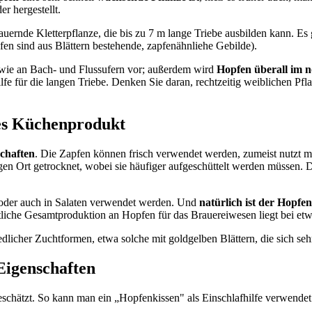
r hergestellt.
dauernde Kletterpflanze, die bis zu 7 m lange Triebe ausbilden kann. Es
en sind aus Blättern bestehende, zapfenähnliehe Gebilde).
wie an Bach- und Flussufern vor; außerdem wird
Hopfen überall im 
ilfe für die langen Triebe. Denken Sie daran, rechtzeitig weiblichen P
des Küchenprodukt
chaften
. Die Zapfen können frisch verwendet werden, zumeist nutzt m
gen Ort getrocknet, wobei sie häufiger aufgeschüttelt werden müssen. 
t oder auch in Salaten verwendet werden. Und
natürlich ist der Hopfen
ftliche Gesamtproduktion an Hopfen für das Brauereiwesen liegt bei e
edlicher Zuchtformen, etwa solche mit goldgelben Blättern, die sich s
Eigenschaften
schätzt. So kann man ein „Hopfenkissen" als Einschlafhilfe verwende