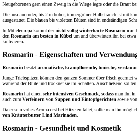
Neugeborenen gern einen Zweig in die Wiege legte oder die Braut bei 
Die ausdauernder, bis 2 m hoher, immergrüner Halbstrauch ist mit kant
ausgestattet. Die blauen bis violetten Blüten sind in endständigen Sc
In Mitteleuropa kommt der
nicht völlig winterharte Rosmarin nur k
den
Rosmarin am besten in Kübel
um und überwintert ihn bei etwa 
kultivieren.
Rosmarin - Eigenschaften und Verwendung
Rosmarin
besitzt
aromatische, krampflösende, tonische, verdauu
Junge Triebspitzen können den ganzen Sommer über frisch geerntet 
während der Blüte und trocknet sie im Schatten. Anschließend sollte
Rosmarin
hat einen
sehr intensiven Geschmack
, sodass man ihn i
auch zum
Verfeinern von Suppen und Eintopfgerichten
sowie von 
Da er sein volles Aroma erst bei Hitze entfaltet, sollte man ihn mögli
von Kräuterbutter Lind Marinaden
.
Rosmarin - Gesundheit und Kosmetik