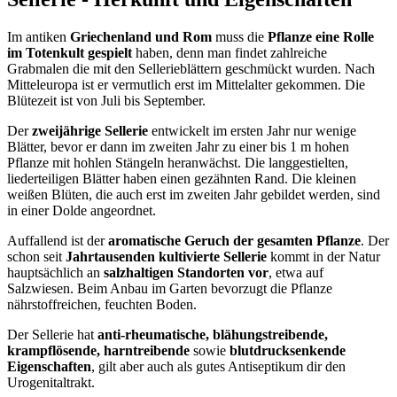
Im antiken
Griechenland und Rom
muss die
Pflanze eine Rolle
im Totenkult gespielt
haben, denn man findet zahlreiche
Grabmalen die mit den Sellerieblättern geschmückt wurden. Nach
Mitteleuropa ist er vermutlich erst im Mittelalter gekommen. Die
Blütezeit ist von Juli bis September.
Der
zweijährige Sellerie
entwickelt im ersten Jahr nur wenige
Blätter, bevor er dann im zweiten Jahr zu einer bis 1 m hohen
Pflanze mit hohlen Stängeln heranwächst. Die langgestielten,
liederteiligen Blätter haben einen gezähnten Rand. Die kleinen
weißen Blüten, die auch erst im zweiten Jahr gebildet werden, sind
in einer Dolde angeordnet.
Auffallend ist der
aromatische Geruch der gesamten Pflanze
. Der
schon seit
Jahrtausenden kultivierte Sellerie
kommt in der Natur
hauptsächlich an
salzhaltigen Standorten vor
, etwa auf
Salzwiesen. Beim Anbau im Garten bevorzugt die Pflanze
nährstoffreichen, feuchten Boden.
Der Sellerie hat
anti-rheumatische, blähungstreibende,
krampflösende, harntreibende
sowie
blutdrucksenkende
Eigenschaften
, gilt aber auch als gutes Antiseptikum dir den
Urogenitaltrakt.