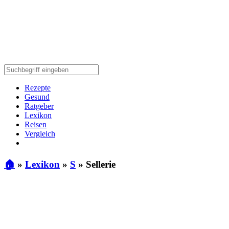
Rezepte
Gesund
Ratgeber
Lexikon
Reisen
Vergleich
🏠
»
Lexikon
»
S
»
Sellerie