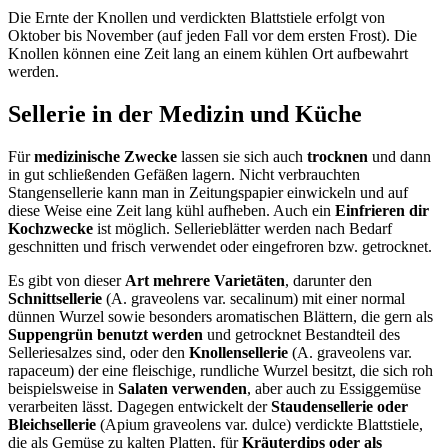
Die Ernte der Knollen und verdickten Blattstiele erfolgt von
Oktober bis November (auf jeden Fall vor dem ersten Frost). Die
Knollen können eine Zeit lang an einem kühlen Ort aufbewahrt
werden.
Sellerie in der Medizin und Küche
Für
medizinische Zwecke
lassen sie sich auch
trocknen
und dann
in gut schließenden Gefäßen lagern. Nicht verbrauchten
Stangensellerie kann man in Zeitungspapier einwickeln und auf
diese Weise eine Zeit lang kühl aufheben. Auch ein
Einfrieren dir
Kochzwecke
ist möglich. Sellerieblätter werden nach Bedarf
geschnitten und frisch verwendet oder eingefroren bzw. getrocknet.
Es gibt von dieser
Art mehrere Varietäten
, darunter den
Schnittsellerie
(A. graveolens var. secalinum) mit einer normal
dünnen Wurzel sowie besonders aromatischen Blättern, die gern als
Suppengrün benutzt werden
und getrocknet Bestandteil des
Selleriesalzes sind, oder den
Knollensellerie
(A. graveolens var.
rapaceum) der eine fleischige, rundliche Wurzel besitzt, die sich roh
beispielsweise in
Salaten verwenden
, aber auch zu Essiggemüse
verarbeiten lässt. Dagegen entwickelt der
Staudensellerie oder
Bleichsellerie
(Apium graveolens var. dulce) verdickte Blattstiele,
die als Gemüse zu kalten Platten, für
Kräuterdips oder als