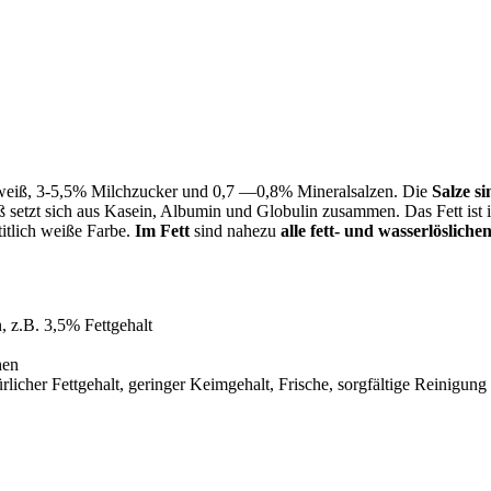
iweiß, 3-5,5% Milchzucker und 0,7 —0,8% Mineralsalzen. Die
Salze s
ß setzt sich aus Kasein, Albumin und Globulin zusammen. Das Fett is
titlich weiße Farbe.
Im Fett
sind nahezu
alle fett- und wasserlösliche
 z.B. 3,5% Fettgehalt
hen
türlicher Fettgehalt, geringer Keimgehalt, Frische, sorgfältige Reinig