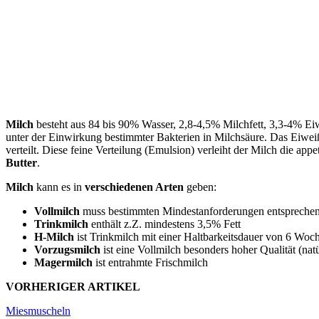
Milch
besteht aus 84 bis 90% Wasser, 2,8-4,5% Milchfett, 3,3-4% E
unter der Einwirkung bestimmter Bakterien in Milchsäure. Das Eiwei
verteilt. Diese feine Verteilung (Emulsion) verleiht der Milch die appe
Butter
.
Milch
kann es in
verschiedenen Arten
geben:
Vollmilch
muss bestimmten Mindestanforderungen entsprechen,
Trinkmilch
enthält z.Z. mindestens 3,5% Fett
H-Milch
ist Trinkmilch mit einer Haltbarkeitsdauer von 6 Woc
Vorzugsmilch
ist eine Vollmilch besonders hoher Qualität (na
Magermilch
ist entrahmte Frischmilch
VORHERIGER ARTIKEL
Miesmuscheln