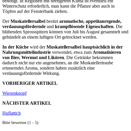
benötigt. In Regionen mit strengerem Klima ist eventuell ein
Winterschutz erforderlich, man kann die Pflanze aber auch in
Töpfen auf der Fensterbank ziehen.
Der
Muskatellersalbei
besitzt
aromatische, appetitanregende,
verdauungsfördernde
und
krampflösende Eigenschaften
. Die
blühenden Sprossspitzen können von Juli bis August gesammelt und
gebündelt an einem luftigen Ort getrocknet werden.
In der Küche
wird der
Muskatellersalbei hauptsächlich in der
Nahrungsmittelindustrie
verwendet, etwa zum
Aromatisieren
von Bier, Wermut und Likören
. Die Getränke bekommen
dadurch nicht nur ein angenehmes, an die Muskatellertraube
erinnerndes Aroma, sondern haben zusätzlich eine
verdauungsfördernde Wirkung.
VORHERIGER ARTIKEL
Wiesenknopf
NÄCHSTER ARTIKEL
Huflattich
Bitte bewerten (1 - 5):