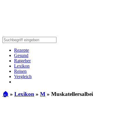
Rezepte
Gesund
Ratgeber
Lexikon
Reisen
Vergleich
🏠
»
Lexikon
»
M
»
Muskatellersalbei