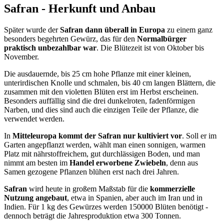
Safran - Herkunft und Anbau
Später wurde der
Safran dann überall in Europa
zu einem ganz
besonders begehrten Gewürz, das für den
Normalbürger
praktisch unbezahlbar war
. Die Blütezeit ist von Oktober bis
November.
Die ausdauernde, bis 25 cm hohe Pflanze mit einer kleinen,
unterirdischen Knolle und schmalen, bis 40 cm langen Blättern, die
zusammen mit den violetten Blüten erst im Herbst erscheinen.
Besonders auffällig sind die drei dunkelroten, fadenförmigen
Narben, und dies sind auch die einzigen Teile der Pflanze, die
verwendet werden.
In
Mitteleuropa kommt der Safran nur kultiviert vor
. Soll er im
Garten angepflanzt werden, wählt man einen sonnigen, warmen
Platz mit nährstoffreichem, gut durchlässigen Boden, und man
nimmt am besten im
Handel erworbene Zwiebeln
, denn aus
Samen gezogene Pflanzen blühen erst nach drei Jahren.
Safran
wird heute in großem Maßstab für die
kommerzielle
Nutzung angebaut
, etwa in Spanien, aber auch im Iran und in
Indien. Für 1 kg des Gewürzes werden 150000 Blüten benötigt -
dennoch beträgt die Jahresproduktion etwa 300 Tonnen.