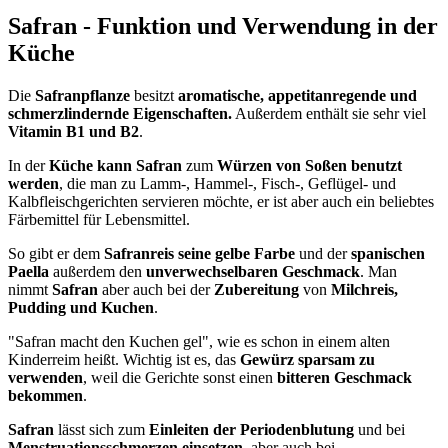
Safran - Funktion und Verwendung in der
Küche
Die
Safranpflanze
besitzt
aromatische, appetitanregende und
schmerzlindernde Eigenschaften.
Außerdem enthält sie sehr viel
Vitamin B1 und B2
.
In der
Küche kann Safran
zum
Würzen von Soßen benutzt
werden
, die man zu Lamm-, Hammel-, Fisch-, Geflügel- und
Kalbfleischgerichten servieren möchte, er ist aber auch ein beliebtes
Färbemittel für Lebensmittel.
So gibt er dem
Safranreis seine gelbe Farbe
und der
spanischen
Paella
außerdem den
unverwechselbaren Geschmack
. Man
nimmt
Safran
aber auch bei der
Zubereitung
von
Milchreis,
Pudding und Kuchen
.
"Safran macht den Kuchen gel", wie es schon in einem alten
Kinderreim heißt. Wichtig ist es, das
Gewürz sparsam zu
verwenden
, weil die Gerichte sonst einen
bitteren Geschmack
bekommen
.
Safran
lässt sich zum
Einleiten der Periodenblutung
und bei
Menstruationsschmerzen einsetzen
, aber auch bei